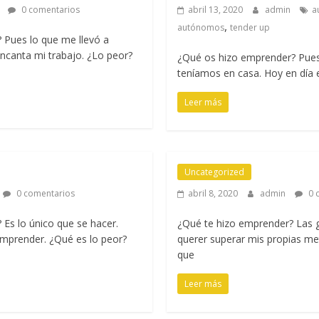
n
0 comentarios
abril 13, 2020
admin
a
,
autónomos
tender up
 Pues lo que me llevó a
canta mi trabajo. ¿Lo peor?
¿Qué os hizo emprender? Pue
teníamos en casa. Hoy en día e
Leer más
Uncategorized
0 comentarios
abril 8, 2020
admin
0 
Es lo único que se hacer.
¿Qué te hizo emprender? Las 
mprender. ¿Qué es lo peor?
querer superar mis propias me
que
Leer más