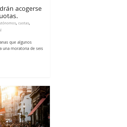
drán acogerse
cuotas.
,
,
utónomos
cuotas
l
anas que algunos
 una moratoria de seis