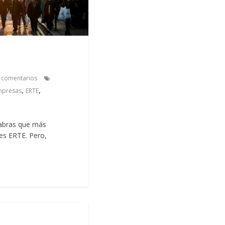
 comentarios
,
,
mpresas
ERTE
labras que más
 es ERTE. Pero,