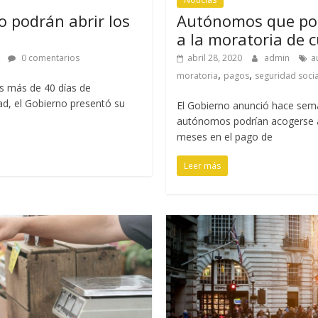
 podrán abrir los
Autónomos que po
a la moratoria de 
n
0 comentarios
abril 28, 2020
admin
a
,
,
moratoria
pagos
seguridad socia
as más de 40 días de
dad, el Gobierno presentó su
El Gobierno anunció hace sem
autónomos podrían acogerse a
meses en el pago de
Leer más