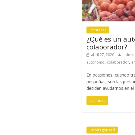
Empresas
¿Qué es un au
colaborador?
abril 27, 2020
admi
,
,
autónomo
colaborador
e
En ocasiones, cuando t
pequeñas, son las perso
deciden ayudarnos en el
Leer más
Uncategorized