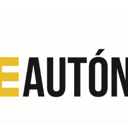
R
ocios?
moratoria de cuotas.