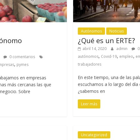
Autónomos
Noticias
tónomo
¿Qué es un ERTE?
abril 14, 2020
admin
0
,
,
,
autónomos
Covid-19
empleo
e
n
0 comentarios
,
trabajadores
mpresas
pymes
En este tiempo, una de las pa
rabajamos en empresas
escuchamos a lo largo del día
nas más cercanas las que
¿sabemos en
 negocio. Sobre
Leer más
Uncategorized